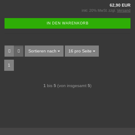
62,90 EUR
inkl. 20% MwSt. zzgl.
Versand
IN DEN WARENKORB
Sortieren nach
16 pro Seite
1
1
bis
5
(von insgesamt
5
)