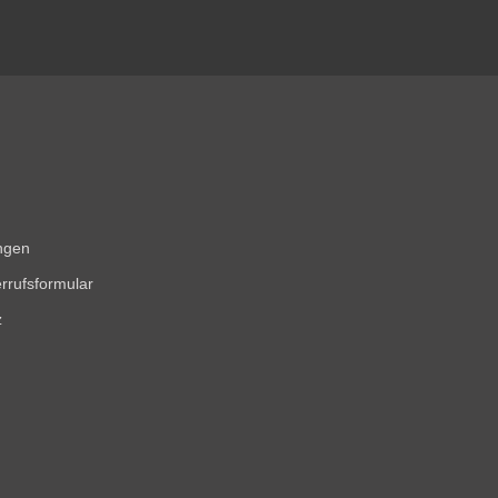
ngen
rrufsformular
z