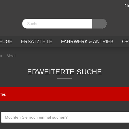
I
EUGE
ERSATZTEILE
FAHRWERK & ANTRIEB
OP
»
Airsal
ERWEITERTE SUCHE
Konto 
fer.
Passw