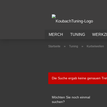
MERCH
TUNING
WERKZ
VERMIETUNG
»
»
Startseite
Tuning
Kurbelwellen
Die Suche ergab keine genauen Tref
Möchten Sie noch einmal
suchen?